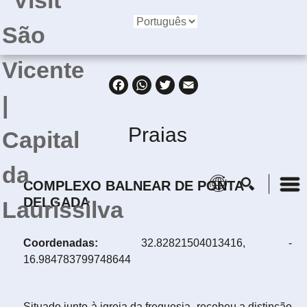
Facebook
WhatsApp
Twitter
Email
Praias
COMPLEXO BALNEAR DE PONTA
DELGADA
Coordenadas:
32.82821504013416, -
16.984783799748644
Situado junto à igreja da freguesia, recebeu a distinção