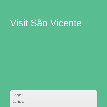
Visit São Vicente
ir para conteudo
São Vicente | Institucional
NaturNorte
Grutas de
São Vicente
Chegar
Conhecer