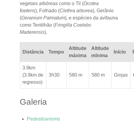
vegetais arbóreas como o Til (
Ocotea
foetens
), Folhado (
Clethra arborea
), Gerânio
(
Geranium Palmatum
), e espécies da avifauna
como Tentilhão (
Fringilla Coelebs
Maderensis
).
Altitude
Altitude
Distância
Tempo
Início
máxima
mínima
3.9km
(3.9km de
3h30
580 m
580 m
Ginjas
regresso)
Galeria
Pedestrianismo