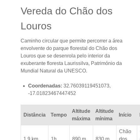
Vereda do Chão dos
Louros
Caminho circular que permite percorrer a área
envolvente do parque florestal do Chão dos
Louros que se desenrola pelo interior da
exuberante floresta Laurissilva, Património da
Mundial Natural da UNESCO.
Coordenadas:
32.76039119451073,
-17.01823467447452
Altitude
Altitude
Distância
Tempo
Início
máxima
mínima
Chão
1.9 km
1h
890 m
830 m
dos