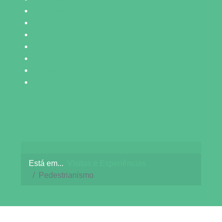
Canyoning
BTT
Museus e Monumentos
Pesca
Rotas
Birdwatching
Surf
Está em...
Visitas e Experiências
Pedestrianismo