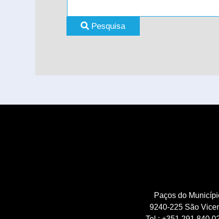
Search Form
Pesquisa
Paços do Municípi
9240-225 São Vice
Tel.: +351 291 840 0