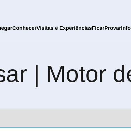
hegar
Conhecer
Visitas e Experiências
Ficar
Provar
Info
ar | Motor 