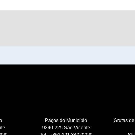
o
Paços do Município
Grutas de
nte
9240-225 São Vicente
20/9
Tel.: +351 291 840 020/9
Sít